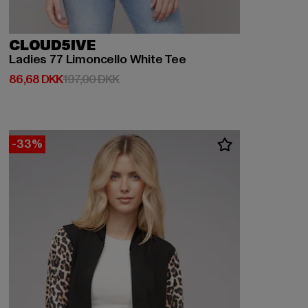
CLOUD5IVE
Ladies 77 Limoncello White Tee
Nuværende pris: 86,68 DKK
Kampagnepris: 197,00 DKK
86,68 DKK
197,00 DKK
-33%