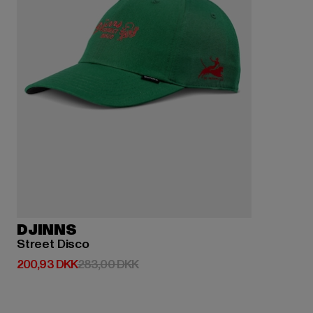
DJINNS
Street Disco
Nuværende pris: 200,93 DKK
Kampagnepris: 283,00 DKK
200,93 DKK
283,00 DKK