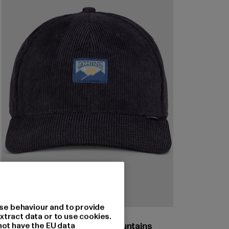
se behaviour and to provide
DJINNS
xtract data or to use cookies.
6 Panel TrueFit Cap Cord Mountains
not have the EU data