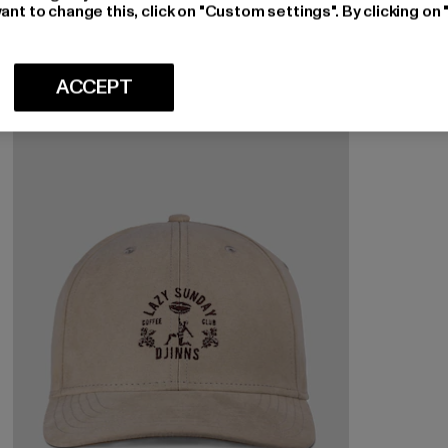
ant to change this, click on "Custom settings". By clicking on 
Nuværende pris: Fra 137,90 DKK
Kampagnepris: 197,00 DKK
fra
137,90 DKK
197,00 DKK
ACCEPT
-34%