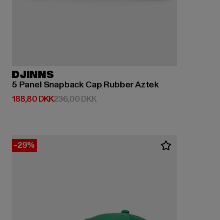
DJINNS
5 Panel Snapback Cap Rubber Aztek
Nuværende pris: 188,80 DKK
Kampagnepris: 236,00 DKK
188,80 DKK
236,00 DKK
-29%