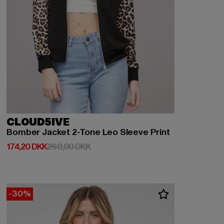
CLOUD5IVE
Bomber Jacket 2-Tone Leo Sleeve Print
Nuværende pris: 174,20 DKK
Kampagnepris: 260,00 DKK
174,20 DKK
260,00 DKK
-30%