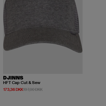
DJINNS
HFT Cap Cut & Sew
Nuværende pris: 173,36 DKK
Kampagnepris: 197,00 DKK
173,36 DKK
197,00 DKK