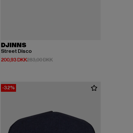
DJINNS
Street Disco
Nuværende pris: 200,93 DKK
Kampagnepris: 283,00 DKK
200,93 DKK
283,00 DKK
-32%