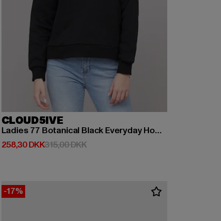
CLOUD5IVE
Ladies 77 Botanical Black Everyday Hoodie
Nuværende pris: 258,30 DKK
Kampagnepris: 315,00 DKK
258,30 DKK
315,00 DKK
-17%