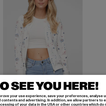
O SEE YOU HERE!
rove your use experience, save your preferences, analyse u
CLOUD5IVE
ontents and advertising. In addition, we allow partners to e
Cloud 5ive Blouson Bomber Jacket
ocessing of your data in the USA or other countries which do 