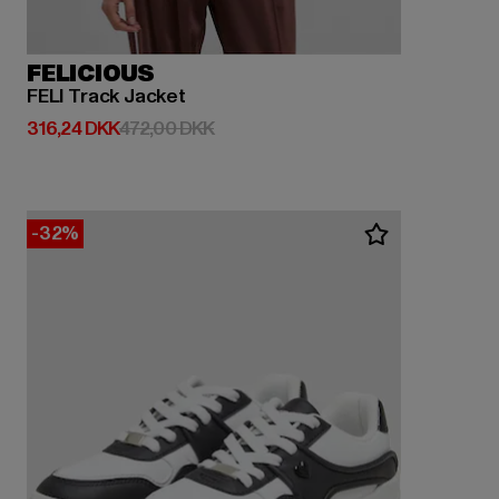
FELICIOUS
FELI Track Jacket
Nuværende pris: 316,24 DKK
Kampagnepris: 472,00 DKK
316,24 DKK
472,00 DKK
-32%