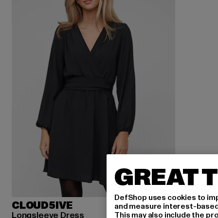
GREAT T
DefShop uses cookies to imp
CLOUD5IVE
and measure interest-based c
Longsleeve Dress
This may also include the pr