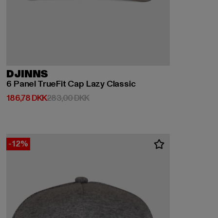
DJINNS
6 Panel TrueFit Cap Lazy Classic
Nuværende pris: 186,78 DKK
Kampagnepris: 283,00 DKK
186,78 DKK
283,00 DKK
-12%