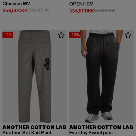
Classics WV
OPEN HEM
Nuværende pris: 258,50 DKK
Kampagnepris: 550,00 DKK
258,50 DKK
550,00 DKK
Nuværende pris: 335,50 DKK
Kampagnep
335,50 DKK
550,00 DKK
-11%
-10%
ANOTHER COTTON LAB
ANOTHER COTTON LAB
Another Set Knit Pant
Everday Sweatpant