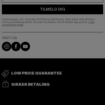
TILMELD DIG
Oplysninger om, hvordan DefShop håndterer dine data, kan findes i
vores privatlivspolitik. Du kan til enhver tid afmelde dig gratis.
Læs
privatlivspolitik
Visit our Instagram page:
Visit our Facebook page:
Visit our YouTube channel:
LOW PRICE GUARANTEE
SIKKER BETALING