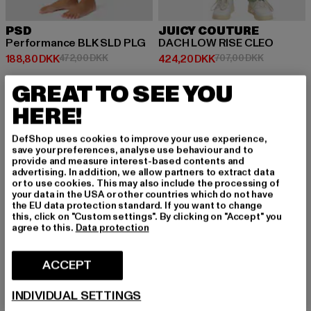
PSD
JUICY COUTURE
Performance BLK SLD PLG
DACH LOW RISE CLEO
Nuværende pris: 188,80 DKK
Kampagnepris: 472,00 DKK
Nuværende pris: 424,20 DKK
Kampagnepr
188,80 DKK
472,00 DKK
424,20 DKK
707,00 DKK
GREAT TO SEE YOU
HERE!
-40%
-12%
DefShop uses cookies to improve your use experience,
save your preferences, analyse use behaviour and to
provide and measure interest-based contents and
advertising. In addition, we allow partners to extract data
or to use cookies. This may also include the processing of
your data in the USA or other countries which do not have
the EU data protection standard. If you want to change
this, click on "Custom settings". By clicking on "Accept" you
agree to this.
Data protection
ACCEPT
INDIVIDUAL SETTINGS