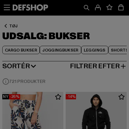
Spring
Spring
Spring
til
til
til
Indhold
Sidefod
Produktgitter
TØJ
UDSALG: BUKSER
CARGO BUKSER
JOGGINGBUKSER
LEGGINGS
SHORTS
SORTÉR
FILTRER EFTER
MEST POPULÆRE
721 PRODUKTER
NY
-26%
-14%