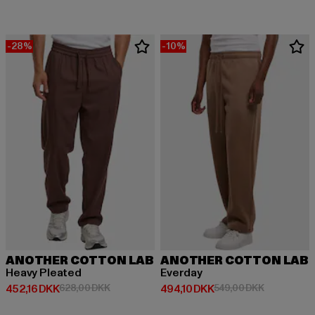
-28%
-10%
ANOTHER COTTON LAB
ANOTHER COTTON LAB
Heavy Pleated
Everday
Nuværende pris: 452,16 DKK
Kampagnepris: 628,00 DKK
Nuværende pris: 494,10 DKK
Kampagnepr
452,16 DKK
628,00 DKK
494,10 DKK
549,00 DKK