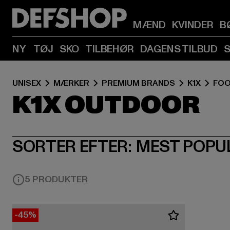
MÆND
KVINDER
B
NY
TØJ
SKO
TILBEHØR
DAGENS TILBUD
UNISEX
MÆRKER
PREMIUM BRANDS
K1X
FO
K1X OUTDOOR
SORTER EFTER:
MEST POPU
5 PRODUKTER
-45%