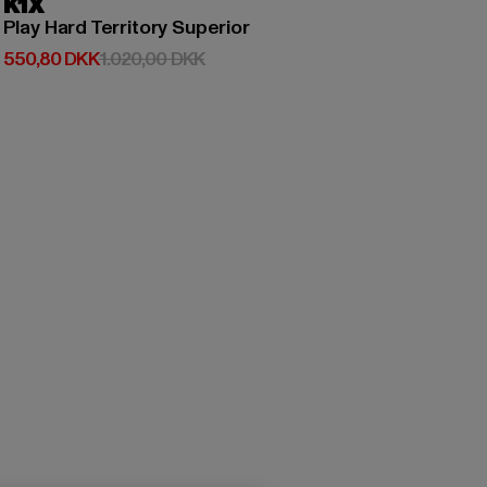
K1X
Play Hard Territory Superior
Nuværende pris: 550,80 DKK
Kampagnepris: 1.020,00 DKK
550,80 DKK
1.020,00 DKK