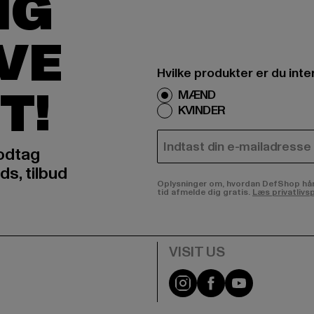
IG
IVE
Hvilke produkter er du inte
T!
MÆND
KVINDER
E-MAIL
odtag
ds, tilbud
Oplysninger om, hvordan DefShop håndte
tid afmelde dig gratis.
Læs privatlivsp
Visit our Instagram pa
Visit our Facebo
Visit our Y