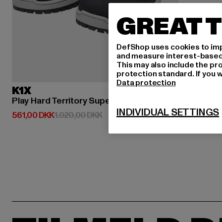
GREAT T
DefShop uses cookies to imp
and measure interest-based c
This may also include the pr
protection standard. If you w
Data protection
K1X
Play Hard Territory Superior
INDIVIDUAL SETTINGS
Nuværende pris: 561,00 DKK
Kampagnepris: 1.020,00 DKK
561,00 DKK
1.020,00 DKK