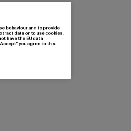
se behaviour and to provide
xtract data or to use cookies.
not have the EU data
"Accept" you agree to this.