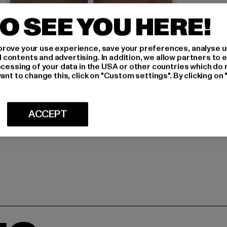
O SEE YOU HERE!
rove your use experience, save your preferences, analyse u
ontents and advertising. In addition, we allow partners to e
ocessing of your data in the USA or other countries which do 
ant to change this, click on "Custom settings". By clicking on 
K1X
Play Hard Territory Superior
ACCEPT
Nuværende pris: 561,00 DKK
Kampagnepris: 1.020,00 DKK
561,00 DKK
1.020,00 DKK