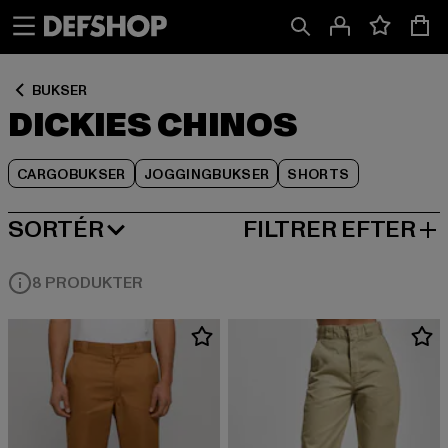
Spring
Spring
Spring
til
til
til
Indhold
Sidefod
Produktgitter
BUKSER
DICKIES CHINOS
CARGOBUKSER
JOGGINGBUKSER
SHORTS
SORTÉR
FILTRER EFTER
MEST POPULÆRE
8 PRODUKTER