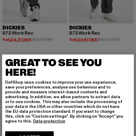
DICKIES
DICKIES
872 Work Rec
873 Work Rec
Nuværende pris: Fra 524,21 DKK
Kampagnepris: 589,00 DKK
Nuværende pris: Fra 530,10 DKK
Kampagne
fra
524,21 DKK
589,00 DKK
fra
530,10 DKK
589,00 DKK
GREAT TO SEE YOU
-38%
HERE!
DefShop uses cookies to improve your use experience,
save your preferences, analyse use behaviour and to
provide and measure interest-based contents and
advertising. In addition, we allow partners to extract data
or to use cookies. This may also include the processing of
your data in the USA or other countries which do not have
the EU data protection standard. If you want to change
this, click on "Custom settings". By clicking on "Accept" you
agree to this.
Data protection